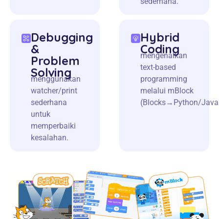
sederhana.
Debugging
Hybrid
&
Coding
mengenalkan
Problem
text-based
Solving
menggunakan
programming
watcher/print
melalui mBlock
sederhana
(Blocks→Python/JavaS
untuk
memperbaiki
kesalahan.