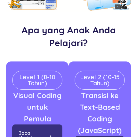
Apa yang Anak Anda
Pelajari?
Level 1 (8-10
Level 2 (10-15
Tahun)
Tahun)
Visual Coding
Transisi ke
untuk
Text-Based
Pemula
Coding
(JavaScript)
Baca