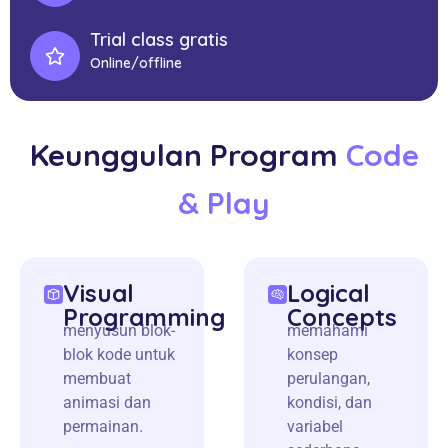
Trial class gratis
Online/offline
Keunggulan Program
Code
& Play
Visual
Logical
Programming
Concepts
menyusun blok-
memahami
blok kode untuk
konsep
membuat
perulangan,
animasi dan
kondisi, dan
permainan.
variabel