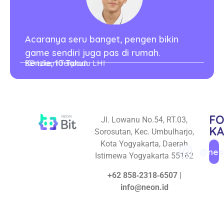
Acaranya seru banget, pengen bikin
game sendiri juga pas di rumah.
Kenzie, 10 Tahun
SD Islam Terpadu LHI
F
Jl. Lowanu No.54, RT.03,
KA
Sorosutan, Kec. Umbulharjo,
Kota Yogyakarta, Daerah
@neon
Istimewa Yogyakarta 55162
+62 858‑2318‑6507 |
info@neon.id