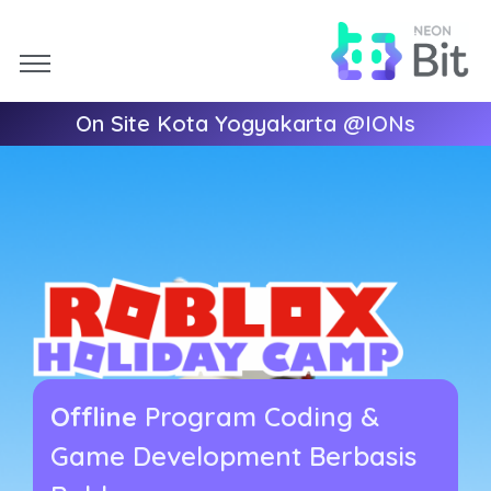
On Site Kota Yogyakarta @IONs
Offline
Program Coding &
Game Development Berbasis